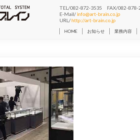
TEL/082-872-3535 FAX/082-878-
E-Mail/
info@art-brain.co.jp
URL/
http://art-brain.co.jp
HOME
お知らせ
業務内容