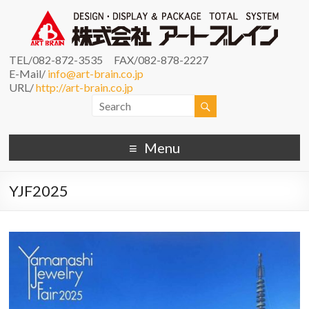
TEL/082-872-3535 FAX/082-878-2227
E-Mail/
info@art-brain.co.jp
URL/
http://art-brain.co.jp
Menu
YJF2025