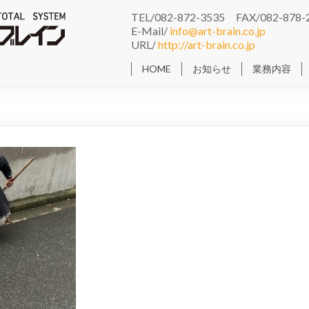
TEL/082-872-3535 FAX/082-878-
E-Mail/
info@art-brain.co.jp
URL/
http://art-brain.co.jp
HOME
お知らせ
業務内容