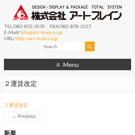
TEL/082-872-3535 FAX/082-878-2227
E-Mail/
info@art-brain.co.jp
URL/
http://art-brain.co.jp
Menu
２運賃改定
２運賃改定
← Previous
新着