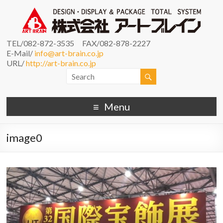
TEL/082-872-3535 FAX/082-878-2227
E-Mail/
info@art-brain.co.jp
URL/
http://art-brain.co.jp
Menu
image0