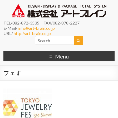
TEL/082-872-3535 FAX/082-878-2227
E-Mail/
info@art-brain.co.jp
URL/
http://art-brain.co.jp
Menu
フェす