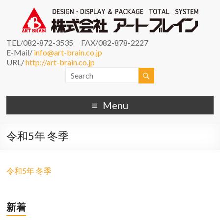
TEL/082-872-3535 FAX/082-878-2227
E-Mail/
info@art-brain.co.jp
URL/
http://art-brain.co.jp
Menu
令和5年 冬季
令和5年 冬季
新着