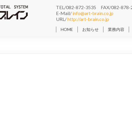
TEL/082-872-3535 FAX/082-878-
E-Mail/
info@art-brain.co.jp
URL/
http://art-brain.co.jp
HOME
お知らせ
業務内容