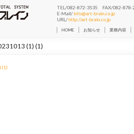
TEL/082-872-3535 FAX/082-878-
E-Mail/
info@art-brain.co.jp
URL/
http://art-brain.co.jp
HOME
お知らせ
業務内容
31013 (1) (1)
 (1)