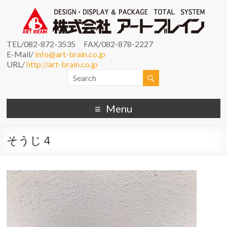
TEL/082-872-3535 FAX/082-878-2227
E-Mail/
info@art-brain.co.jp
URL/
http://art-brain.co.jp
Menu
そうじ４