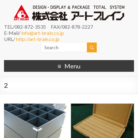
TEL/082-872-3535 FAX/082-878-2227
E-Mail/
info@art-brain.co.jp
URL/
http://art-brain.co.jp
Menu
2