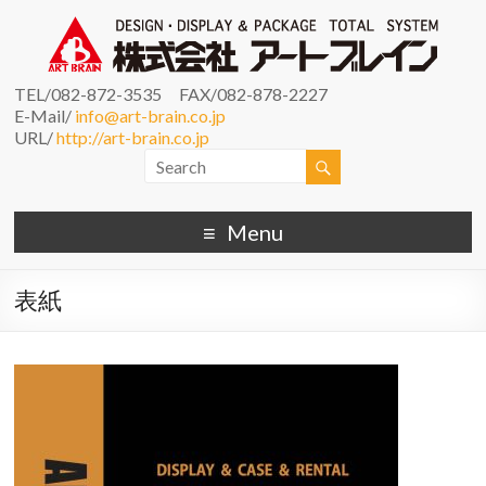
TEL/082-872-3535 FAX/082-878-2227
E-Mail/
info@art-brain.co.jp
URL/
http://art-brain.co.jp
Menu
表紙