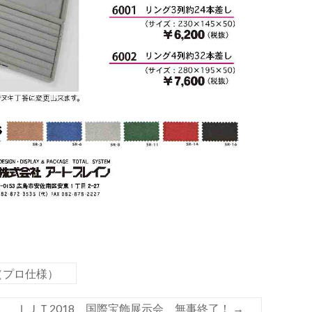
（プロ仕様）
ＩＪＴ2018 国際宝飾展示会 無事終了！
→