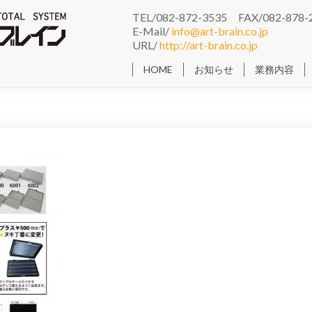
TEL/082-872-3535 FAX/082-878-
E-Mail/
info@art-brain.co.jp
URL/
http://art-brain.co.jp
HOME
お知らせ
業務内容