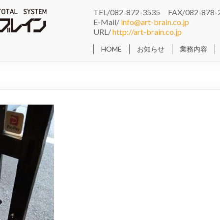
TEL/082-872-3535 FAX/082-878-
E-Mail/
info@art-brain.co.jp
URL/
http://art-brain.co.jp
HOME
お知らせ
業務内容