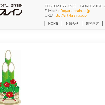
TEL/082-872-3535 FAX/082-878-
E-Mail/
info@art-brain.co.jp
URL/
http://art-brain.co.jp
HOME
お知らせ
業務内容