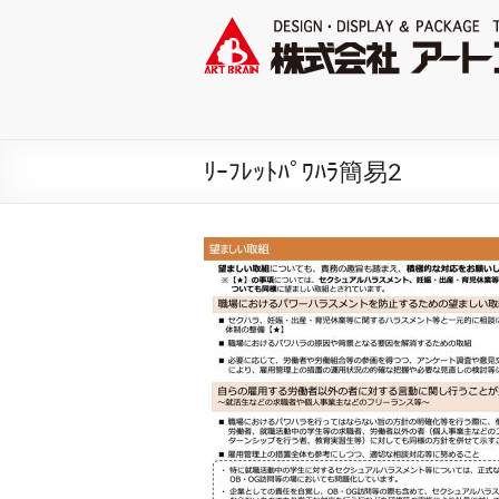
ﾘｰﾌﾚｯﾄﾊﾟﾜﾊﾗ簡易2