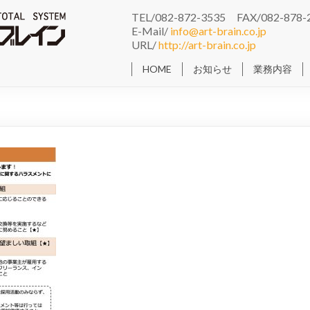
TEL/082-872-3535 FAX/082-878-
E-Mail/
info@art-brain.co.jp
URL/
http://art-brain.co.jp
HOME
お知らせ
業務内容