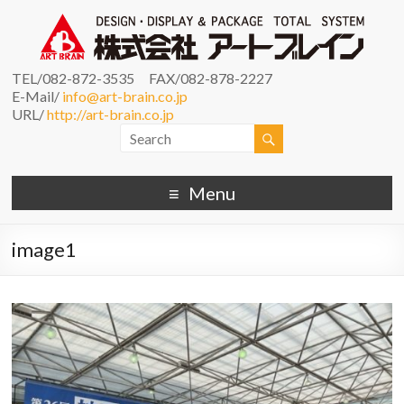
TEL/082-872-3535 FAX/082-878-2227
E-Mail/
info@art-brain.co.jp
URL/
http://art-brain.co.jp
Menu
image1