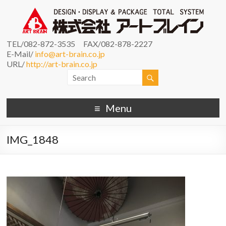
TEL/082-872-3535 FAX/082-878-2227
E-Mail/
info@art-brain.co.jp
URL/
http://art-brain.co.jp
Menu
IMG_1848