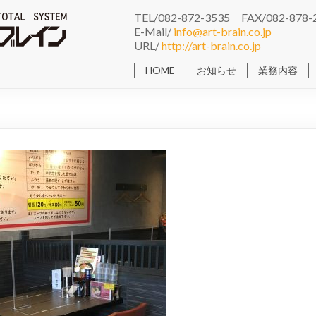
TEL/082-872-3535 FAX/082-878-
E-Mail/
info@art-brain.co.jp
URL/
http://art-brain.co.jp
HOME
お知らせ
業務内容