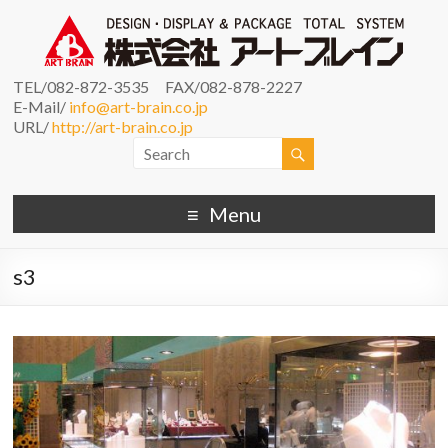
TEL/082-872-3535 FAX/082-878-2227
E-Mail/
info@art-brain.co.jp
URL/
http://art-brain.co.jp
Menu
s3